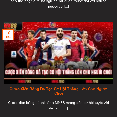
Kèo thẻ phạt là thuật ngữ đã rất quen thuộc đối với những
người có [...]
10
Th1
Cược Xiên Bóng Đá Tạo Cơ Hội Thắng Lớn Cho Người
Chơi
Cược xiên bóng đá tại sảnh MN88 mang đến cơ hội tuyệt vời
để tăng [...]