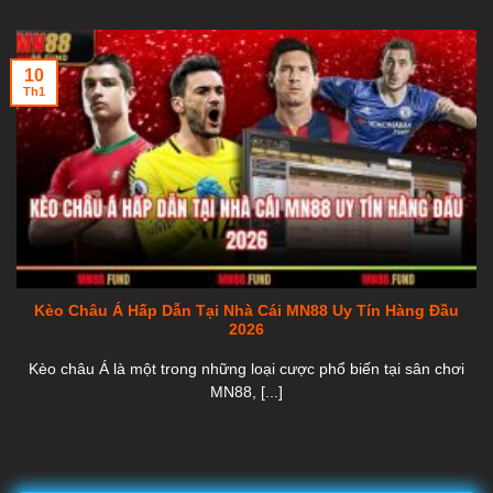
10
Th1
Kèo Châu Á Hấp Dẫn Tại Nhà Cái MN88 Uy Tín Hàng Đầu
2026
Kèo châu Á là một trong những loại cược phổ biến tại sân chơi
MN88, [...]