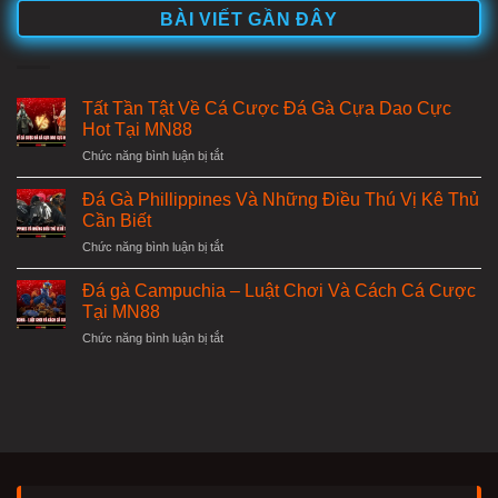
BÀI VIẾT GẦN ĐÂY
Tất Tần Tật Về Cá Cược Đá Gà Cựa Dao Cực
Hot Tại MN88
ở
Chức năng bình luận bị tắt
Tất
Tần
Đá Gà Phillippines Và Những Điều Thú Vị Kê Thủ
Tật
Cần Biết
Về
ở
Chức năng bình luận bị tắt
Cá
Đá
Cược
Gà
Đá
Đá gà Campuchia – Luật Chơi Và Cách Cá Cược
Phillippines
Gà
Tại MN88
Và
Cựa
ở
Chức năng bình luận bị tắt
Những
Dao
Đá
Điều
Cực
gà
Thú
Hot
Campuchia
Vị
Tại
–
Kê
MN88
Luật
Thủ
Chơi
Cần
Và
Biết
Cách