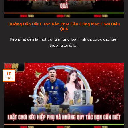
Hướng Dẫn Đặt Cược Kèo Phạt Đền Cùng Mẹo Chơi Hiệu
Quả
Kèo phạt đền là một trong những loại hình cá cược đặc biệt,
thường xuất [...]
10
Th1